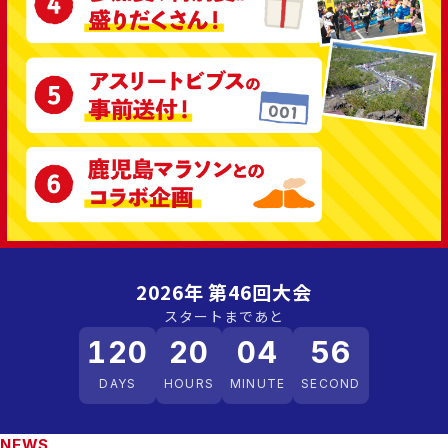
2026年 第46回大会
スタートまであと
120
20
04
55
DAYS
HOURS
MINUTE
SECOND
NEWS