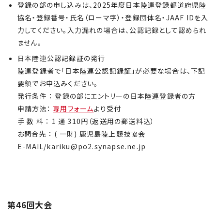
登録の部の申し込みは、2025年度日本陸連登録都道府県陸
協名・登録番号・氏名（ローマ字）・登録団体名・JAAF IDを入
力してください。入力漏れの場合は、公認記録として認められ
ません。
日本陸連公認記録証の発行
陸連登録者で「日本陸連公認記録証」が必要な場合は、下記
要領でお申込みください。
発行条件 ： 登録の部にエントリーの日本陸連登録者の方
申請方法：
専用フォーム
より受付
手 数 料 ： 1 通 310円（返送用の郵送料込）
お問合先 ： ( 一財) 鹿児島陸上競技協会
E-MAIL/kariku@po2.synapse.ne.jp
第46回大会